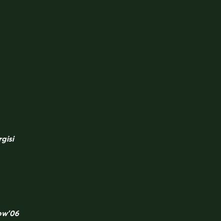
gisi
ow’06