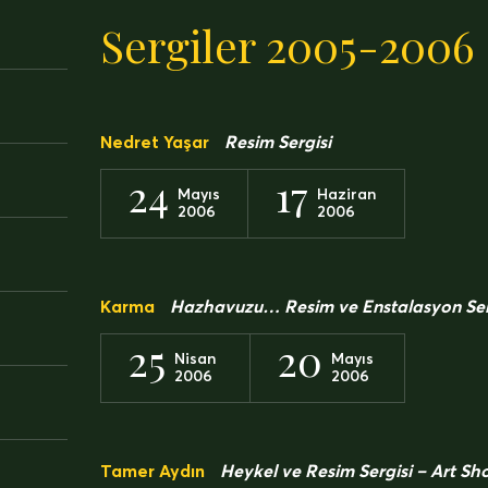
Sergiler 2005-2006
Nedret Yaşar
Resim Sergisi
24
17
Mayıs
Haziran
2006
2006
Karma
Hazhavuzu… Resim ve Enstalasyon Ser
25
20
Nisan
Mayıs
2006
2006
Tamer Aydın
Heykel ve Resim Sergisi – Art Sh