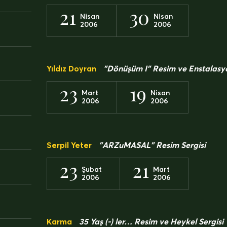
21
30
Nisan
Nisan
2006
2006
Yıldız Doyran
”Dönüşüm I” Resim ve Enstalasyo
23
19
Mart
Nisan
2006
2006
Serpil Yeter
”ARZuMASAL” Resim Sergisi
23
21
Şubat
Mart
2006
2006
Karma
35 Yaş (-) ler… Resim ve Heykel Sergisi