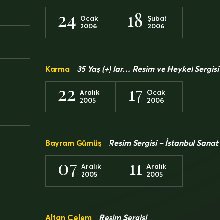
24
18
Ocak
Şubat
2006
2006
Karma
35 Yaş (+) lar… Resim ve Heykel Sergisi
22
17
Aralık
Ocak
2005
2006
Bayram Gümüş
Resim Sergisi – İstanbul Sanat
07
11
Aralık
Aralık
2005
2005
Altan Çelem
Resim Sergisi