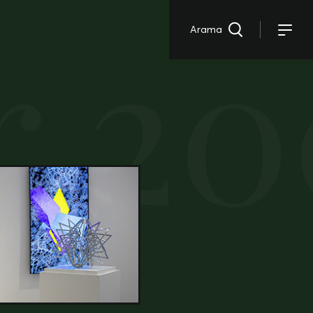
er 2
Arama