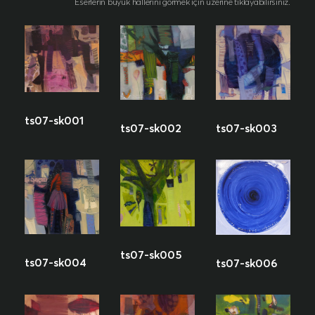
Eserlerin büyük hallerini görmek için üzerine tıklayabilirsiniz.
ts07-sk001
ts07-sk003
ts07-sk002
ts07-sk005
ts07-sk004
ts07-sk006