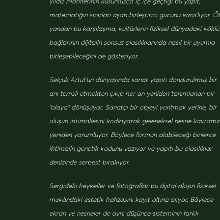
yıldız motiflerinin kusursuzca iç içe geçtiği bu yapıt,
matematiğin sınırları aşan birleştirici gücünü kanıtlıyor. Ö
yandan bu karşılaşma, kültürlerin fiziksel dünyadaki köklü
bağlarının dijitalin sonsuz olasılıklarında nasıl bir uyumla
birleşebileceğini de gösteriyor.
Selçuk Artut’un dünyasında sanat yapıtı dondurulmuş bir
anı temsil etmekten çıkıp her an yeniden tanımlanan bir
“olaya” dönüşüyor. Sanatçı bir objeyi yontmak yerine, bir
oluşun ihtimallerini kodlayarak geleneksel nesne kavramın
yeniden yorumluyor. Böylece formun alabileceği binlerce
ihtimalin genetik kodunu yazıyor ve yapıtı bu olasılıklar
denizinde serbest bırakıyor.
Sergideki heykeller ve fotoğraflar bu dijital akışın fiziksel
mekândaki estetik hafızasını kayıt altına alıyor. Böylece
ekran ve nesneler de aynı düşünce sisteminin farklı