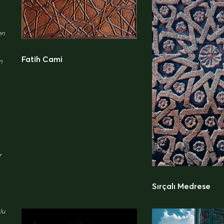
en
Fatih Cami
m
r
Sırçalı Medrese
lu