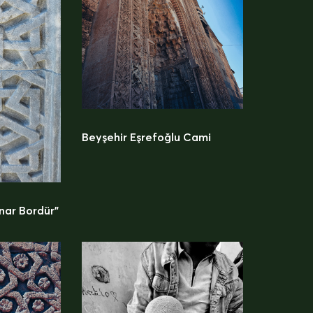
Beyşehir Eşrefoğlu Cami
nar Bordür”