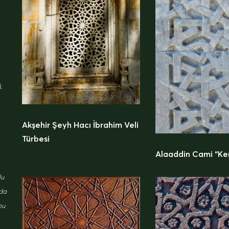
:
Akşehir Şeyh Hacı İbrahim Veli
Türbesi
Alaaddin Cami “Ke
lu
 da
bu