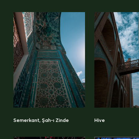
Semerkant, Şah-ı Zinde
Hive