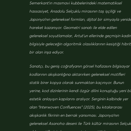
Semerkant’ın masmavi kubbelerindeki matematiksel
hassasiyet, Anadolu Selçuklu mirasının taş işçiliği ve
Japonya’nın geleneksel formları, dijital bir simyayla yenid
hareket kazanıyor. Geometri sanatı ile elde edilen
geleneksel soyutlamalar, Artut’un ellerinde geçmişin kadi
bilgisiyle geleceğin algoritmik olasılıklarının kesiştiği hibrit
bir alan inşa ediyor.
Sanatçı, bu geniş coğrafyanın görsel hafızasını bilgisayar
kodlarının akışkanlığına aktarırken geleneksel motifleri
statik birer kopya olarak sunmaktan kaçınıyor. Bunun
yerine, kod dizinlerinin kendi özgür dilini konuştuğu yeni bi
estetik anlayışın kapılarını aralıyor. Serginin kalbinde yer
alan “Interwoven Confluences” (2025), bu kıtalararası
akışkanlık fikrinin en berrak yansıması. Japonya’nın
geleneksel Asanoha deseni ile Türk kültür mirasının Selçuk