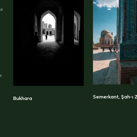
te
ı
Semerkant, Şah-ı 
Bukhara