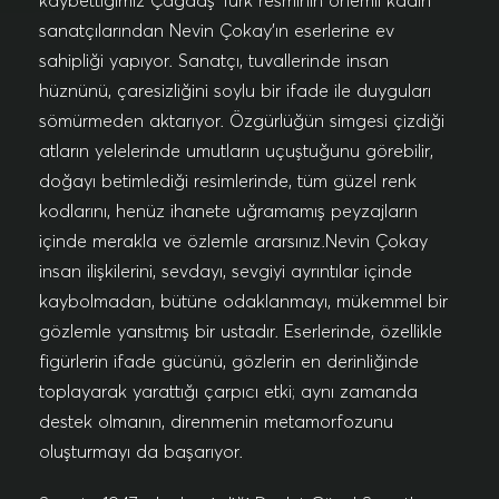
kaybettiğimiz Çağdaş Türk resminin önemli kadın
sanatçılarından Nevin Çokay’ın eserlerine ev
sahipliği yapıyor. Sanatçı, tuvallerinde insan
hüznünü, çaresizliğini soylu bir ifade ile duyguları
sömürmeden aktarıyor. Özgürlüğün simgesi çizdiği
atların yelelerinde umutların uçuştuğunu görebilir,
doğayı betimlediği resimlerinde, tüm güzel renk
kodlarını, henüz ihanete uğramamış peyzajların
içinde merakla ve özlemle ararsınız.Nevin Çokay
insan ilişkilerini, sevdayı, sevgiyi ayrıntılar içinde
kaybolmadan, bütüne odaklanmayı, mükemmel bir
gözlemle yansıtmış bir ustadır. Eserlerinde, özellikle
figürlerin ifade gücünü, gözlerin en derinliğinde
toplayarak yarattığı çarpıcı etki; aynı zamanda
destek olmanın, direnmenin metamorfozunu
oluşturmayı da başarıyor.