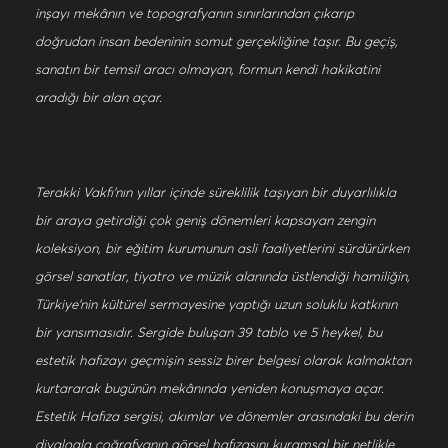
inşayı mekânın ve topografyanın sınırlarından çıkarıp
doğrudan insan bedeninin somut gerçekliğine taşır. Bu geçiş,
sanatın bir temsil aracı olmayan, formun kendi hakikatini
aradığı bir alan açar.
Terakki Vakfı’nın yıllar içinde süreklilik taşıyan bir duyarlılıkla
bir araya getirdiği çok geniş dönemleri kapsayan zengin
koleksiyon, bir eğitim kurumunun asli faaliyetlerini sürdürürken
görsel sanatlar, tiyatro ve müzik alanında üstlendiği hamiliğin,
Türkiye’nin kültürel sermayesine yaptığı uzun soluklu katkının
bir yansımasıdır. Sergide buluşan 39 tablo ve 5 heykel, bu
estetik hafızayı geçmişin sessiz birer belgesi olarak kalmaktan
kurtararak bugünün mekânında yeniden konuşmaya açar.
Estetik Hafıza sergisi, akımlar ve dönemler arasındaki bu derin
diyalogla coğrafyanın görsel hafızasını kuramsal bir netlikle