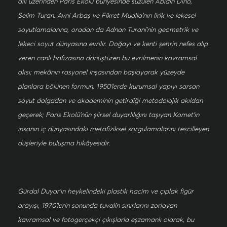
dili üzerinden Paris Ekolü bünyesinde süzülen Abidin Dino,
Selim Turan, Avni Arbaş ve Fikret Mualla’nın lirik ve lekesel
soyutlamalarına, oradan da Adnan Turani’nin geometrik ve
lekeci soyut dünyasına evrilir. Doğayı ve kenti şehrin nefes alıp
veren canlı hafızasına dönüştüren bu evrilmenin kavramsal
aksı; mekânın rasyonel inşasından başlayarak yüzeyde
planlara bölünen formun, 1950’lerde kurumsal yapıyı sarsan
soyut dalgadan ve akademinin getirdiği metodolojik akıldan
geçerek; Paris Ekolü’nün şiirsel duyarlılığını taşıyan Komet’in
insanın iç dünyasındaki metafiziksel sorgulamalarını tescilleyen
düşleriyle buluşma hikâyesidir.
Gürdal Duyar’ın heykelindeki plastik hacim ve çıplak figür
arayışı, 1970’lerin sonunda tuvalin sınırlarını zorlayan
kavramsal ve fotogerçekçi çıkışlarla eşzamanlı olarak, bu