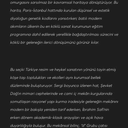
omurgasını sarsılmaz bir kavramsal haritaya dönüştürüyor. Bu
harita, Paris-İstanbul hattında kurulan düşünsel ve estetik
diyaloğun genetik kodlarını yansıtırken; batılı modern
akımların ülkenin bu en köklü sanat kurumunun eğitim
programına dahil edilerek yerellikle bağdaştırılması sürecini ve
köklü bir geleneğin ilerici dönüşümünü görünür kılar.
Bu seçki Türkiye resim ve heykel sanatının yönünü tayin etmiş
köşe taşı toplulukları ve ekolleri aynı kurumsal bellek
düzleminde buluşturuyor. Sergi boyunca izlenen hat, Şevket
Dağ’ın mimari cephelerinde ve cami iç mekân kurgularında
somutlaşan rasyonel yapı kurma iradesiyle geleneğin mekânını
modern bir bakışla yeniden tarif ederken, İbrahim Safi’nin
erken dönem akademik-klasik arayışları ve açık hava
duyarlılığıyla buluşur. Bu mekânsal bilinç, “d” Grubu çatısı