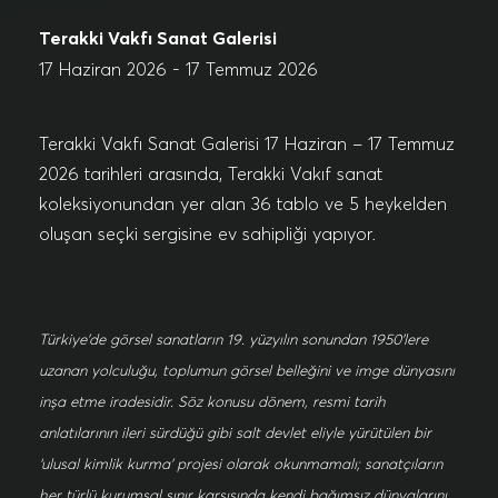
Terakki Vakfı Sanat Galerisi
17 Haziran 2026 - 17 Temmuz 2026
Terakki Vakfı Sanat Galerisi 17 Haziran – 17 Temmuz
2026 tarihleri arasında, Terakki Vakıf sanat
koleksiyonundan yer alan 36 tablo ve 5 heykelden
oluşan seçki sergisine ev sahipliği yapıyor.
Türkiye’de görsel sanatların 19. yüzyılın sonundan 1950’lere
uzanan yolculuğu, toplumun görsel belleğini ve imge dünyasını
inşa etme iradesidir. Söz konusu dönem, resmi tarih
anlatılarının ileri sürdüğü gibi salt devlet eliyle yürütülen bir
‘ulusal kimlik kurma’ projesi olarak okunmamalı; sanatçıların
her türlü kurumsal sınır karşısında kendi bağımsız dünyalarını