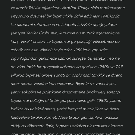
ve konstrüktivist eğilimlerin, Atatürk Türkiye’sinin modernleşme
vizyonuna düşünsel bir biçimcilikle dahil edilmesi; 1940’larda
ise akademi reformunun ve Léopold Lévy’nin açtığı yoldan
yürüyen Yeniler Grubu’nun, kurumun bu mutlak egemenliğine
karşı yerel konuları ve toplumsal gerçekçiliği yükseltmesi bu
estetik arayışın yönünü tayin eder. 1950’lerin yapısalcı
olgunluğundan günümüze uzanan süreçte, bu estetik inşa her
on yılda farklı bir gerçeklik katmanıyla genişler: 1960’lı ve 70’li
yıllarda biçimsel arayış sanatı bir toplumsal tanıklık ve direnç
alanı olarak yeniden konumlandırır. Biçimin rasyonel inşası
yerini sokağın ve politikanın dinamizmine bırakırken, sanatçı
toplumsal belleğin aktif bir parçası haline gelir. 1980’li yıllarla
birlikte bu kolektif anlatı, yerini bireysel mitolojilere ve öznel
hikâyelere bırakır. Komet, Neşe Erdok gibi isimlerin öncülük
ettiği bu dönemde figür, toplumu anlatan bir temsilci olmanın
ötesine geçer ve insanın iç dünyasındaki parçalanmışlığın ve