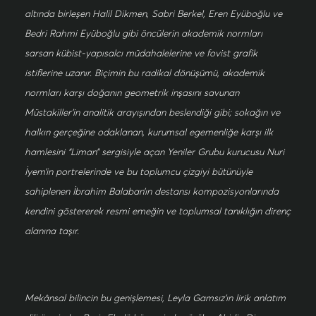
altında birleşen Halil Dikmen, Sabri Berkel, Eren Eyüboğlu ve
Bedri Rahmi Eyüboğlu gibi öncülerin akademik normları
sarsan kübist-yapısalcı müdahalelerine ve fovist grafik
istiflerine uzanır. Biçimin bu radikal dönüşümü, akademik
normları karşı doğanın geometrik inşasını savunan
Müstakiller’in analitik arayışından beslendiği gibi; sokağın ve
halkın gerçeğine odaklanan, kurumsal egemenliğe karşı ilk
hamlesini “Liman” sergisiyle açan Yeniler Grubu kurucusu Nuri
İyem’in portrelerinde ve bu toplumcu çizgiyi bütünüyle
sahiplenen İbrahim Balaban’ın destansı kompozisyonlarında
kendini göstererek resmi emeğin ve toplumsal tanıklığın direnç
alanına taşır.
Mekânsal bilincin bu genişlemesi, Leyla Gamsız’ın lirik anlatım