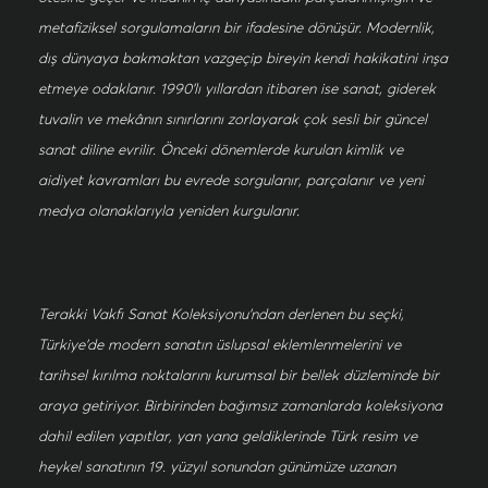
metafiziksel sorgulamaların bir ifadesine dönüşür. Modernlik,
dış dünyaya bakmaktan vazgeçip bireyin kendi hakikatini inşa
etmeye odaklanır. 1990’lı yıllardan itibaren ise sanat, giderek
tuvalin ve mekânın sınırlarını zorlayarak çok sesli bir güncel
sanat diline evrilir. Önceki dönemlerde kurulan kimlik ve
aidiyet kavramları bu evrede sorgulanır, parçalanır ve yeni
medya olanaklarıyla yeniden kurgulanır.
Terakki Vakfı Sanat Koleksiyonu’ndan derlenen bu seçki,
Türkiye’de modern sanatın üslupsal eklemlenmelerini ve
tarihsel kırılma noktalarını kurumsal bir bellek düzleminde bir
araya getiriyor. Birbirinden bağımsız zamanlarda koleksiyona
dahil edilen yapıtlar, yan yana geldiklerinde Türk resim ve
heykel sanatının 19. yüzyıl sonundan günümüze uzanan