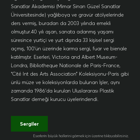
Sanatlar Akademisi (Mimar Sinan Güzel Sanatlar
Üniversitesinde) yağlıboya ve gravür atölyelerinde
ders vermiş, buradan da 2003 yılında emekli
olmuştur.40 yılı aşan, sanata adanmış yaşamı
süresince yurtiçi ve yurt dışında 33 kişisel sergi
açmış, 100’ün üzerinde karma sergi, fuar ve bienale
katılmıştır. Eserleri, Victoria and Albert Museum-
Londra, Bibliotheque Nationale de Paris-France,
“Cité Int des Arts Association” Koleksiyonu-Paris gibi
ünlü müze ve koleksiyonlarda bulunan İşler, aynı
zamanda 1986’da kurulan Uluslararası Plastik
Sanatlar derneği kurucu üyelerindendi.
Sergiler
Eserlerin büyük hallerini görmek için üzerine tıklayabilirsiniz.