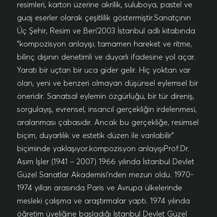
resimleri, karton üzerine akrilik, suluboya, pastel ve
guaj eserler olarak çeşitlilik göstermiştir.Sanatçının
Üç Şehir, Resim ve Ben’2003 İstanbul adlı kitabında
“kompozisyon anlayışı; tamamen hareket ve ritme,
bilinç dışının denetimli ve duyarlı ifadesine yol açar.
Yaratı bir uçtan bir uca gider gelir. Hiç yoktan var
olan, yeni ve benzeri olmayan düşünsel eylemsel bir
öneridir. Sanatsal eylemin özgürlüğü, bir tür direniş,
sorgulayış, evrensel, insancıl gerçekliğin irdelenmesi,
aralanması çabasıdır. Ancak bu gerçekliğe, resimsel
biçim, duyarlılık ve estetik düzen ile varılabilir”
biçiminde yaklaşıyor.kompozisyon anlayışıProf.Dr.
Asım İşler (1941 – 2007) 1966 yılında İstanbul Devlet
Güzel Sanatlar Akademisi’nden mezun oldu. 1970-
1974 yılları arasında Paris ve Avrupa ülkelerinde
mesleki çalışma ve araştırmalar yaptı. 1974 yılında
öğretim üyeliğine başladığı İstanbul Devlet Güzel