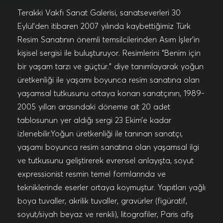
Terakki Vakfı Sanat Galerisi, sanatseverleri 30
Eylül’den itibaren 2007 yılında kaybettiğimiz Türk
Resim Sanatının önemli temsilcilerinden Asım İşler’in
kişisel sergisi ile buluşturuyor. Resimlerini “Benim için
bir yaşam tarzı ve güçtür.” diye tanımlayarak yoğun
üretkenliği ile yaşamı boyunca resim sanatına olan
yaşamsal tutkusunu ortaya konan sanatçının, 1989-
2005 yılları arasındaki döneme ait 20 adet
tablosunun yer aldığı sergi 23 Ekim’e kadar
izlenebilir.Yoğun üretkenliği ile tanınan sanatçı,
yaşamı boyunca resim sanatına olan yaşamsal ilgi
ve tutkusunu geliştirerek evrensel anlayışta, soyut
expressionist resmin temel formlarında ve
tekniklerinde eserler ortaya koymuştur. Yapıtları yağlı
boya tuvaller, akrilik tuvaller, gravürler (figüratif,
soyut/siyah beyaz ve renkli), litografiler, Paris afiş