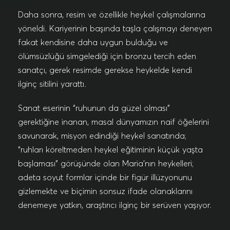
Daha sonra, resim ve özellikle heykel çalışmalarına
yöneldi. Kariyerinin başında taşla çalışmayı deneyen
fakat kendisine daha uygun bulduğu ve
ölümsüzlüğü simgelediği için bronzu tercih eden
sanatçı, gerek resimde gerekse heykelde kendi
ilginç sitilini yarattı.
Sanat eserinin “ruhunun da güzel olması”
gerektiğine inanan, masal dünyamızın naif öğelerini
savunarak, misyon edindiği heykel sanatında;
“ruhları köreltmeden heykel eğitiminin küçük yaşta
başlaması” görüşünde olan Maria’nın heykelleri;
adeta soyut formlar içinde bir figür illüzyonunu
gizlemekte ve biçimin sonsuz ifade olanaklarını
denemeye yatkın, araştırıcı ilginç bir serüven yaşıyor.