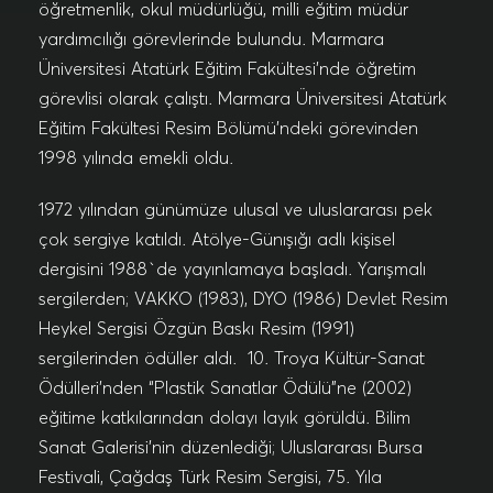
öğretmenlik, okul müdürlüğü, milli eğitim müdür
yardımcılığı görevlerinde bulundu. Marmara
Üniversitesi Atatürk Eğitim Fakültesi’nde öğretim
görevlisi olarak çalıştı. Marmara Üniversitesi Atatürk
Eğitim Fakültesi Resim Bölümü’ndeki görevinden
1998 yılında emekli oldu.
1972 yılından günümüze ulusal ve uluslararası pek
çok sergiye katıldı. Atölye-Günışığı adlı kişisel
dergisini 1988`de yayınlamaya başladı. Yarışmalı
sergilerden; VAKKO (1983), DYO (1986) Devlet Resim
Heykel Sergisi Özgün Baskı Resim (1991)
sergilerinden ödüller aldı. 10. Troya Kültür-Sanat
Ödülleri’nden “Plastik Sanatlar Ödülü”ne (2002)
eğitime katkılarından dolayı layık görüldü. Bilim
Sanat Galerisi’nin düzenlediği; Uluslararası Bursa
Festivali, Çağdaş Türk Resim Sergisi, 75. Yıla