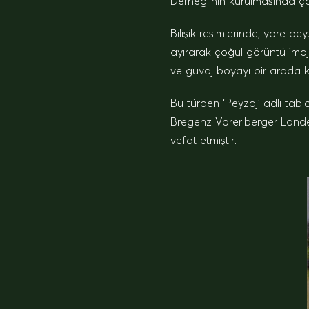
Derneği’nin kurulmasında çab
Bilişik resimlerinde, yöre p
ayırarak çoğul görüntü imajı
ve guvaj boyayı bir arada k
Bu türden ‘Peyzaj’ adlı tab
Bregenz Vorerlberger Landes
vefat etmiştir.