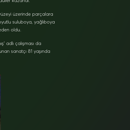
düller kazandı.
m yüzeyi üzerinde parçalara
boyutlu suluboya, yağlıboya
neden oldu.
ş’ adlı çalışması da
lunan sanatçı 81 yaşında