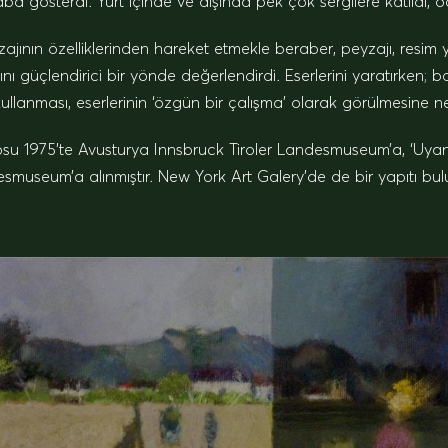
a gösterdi. Yurt içinde ve dışında pek çok sergilere katıldı, ö
eyzajının özelliklerinden hareket etmekle beraber, peyzajı, resi
nı güçlendirici bir yönde değerlendirdi. Eserlerini yaratırken; 
ullanması, eserlerinin ‘özgün bir çalışma’ olarak görülmesine 
losu 1975’te Avusturya Innsbruck Tiroler Landesmuseum’a, ‘Uyanı
museum’a alınmıştır. New York Art Galery’de de bir yapıtı bu