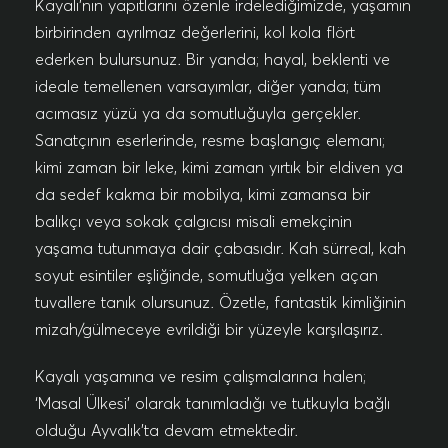
Kayalı’nın yapıtlarını özenle irdelediğimizde, yaşamın
birbirinden ayrılmaz değerlerini, kol kola flört
ederken bulursunuz. Bir yanda; hayal, beklenti ve
ideale temellenen varsayımlar, diğer yanda; tüm
acımasız yüzü ya da somutluğuyla gerçekler.
Sanatçının eserlerinde, resme başlangıç elemanı;
kimi zaman bir leke, kimi zaman yırtık bir eldiven ya
da sedef kakma bir mobilya, kimi zamansa bir
balıkçı veya sokak çalgıcısı misali emekçinin
yaşama tutunmaya dair çabasıdır. Kah sürreal, kah
soyut esintiler eşliğinde, somutluğa yelken açan
tuvallere tanık olursunuz. Özetle, fantastik kimliğinin
mizah/gülmeceye evrildiği bir yüzeyle karşılaşırız.
Kayalı yaşamına ve resim çalışmalarına halen;
‘Masal Ülkesi’ olarak tanımladığı ve tutkuyla bağlı
olduğu Ayvalık’ta devam etmektedir.