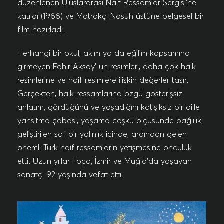
düzenlenen Uluslararası Naif Ressamlar Sergisi’ne
katıldı (1966) ve Matrakçı Nasuh üstüne belgesel bir
film hazırladı.
Herhangi bir okul, akım ya da eğilim kapsamına
girmeyen Fahir Aksoy’ un resimleri, daha çok halk
resimlerine ve naif resimlere ilişkin değerler taşır.
Gerçekten, halk ressamlarına özgü gösterişsiz
anlatım, gördüğünü ve yaşadığını katışıksız bir dille
yansıtma çabası, yaşama coşku ölçüsünde bağlılık,
geliştirilen saf bir yalınlık içinde, ardından gelen
önemli Türk naif ressamların yetişmesine öncülük
etti. Uzun yıllar Foça, İzmir ve Muğla’da yaşayan
sanatçı 92 yaşında vefat etti.