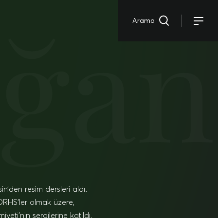
oğan
Arama
n’den resim dersleri aldı.
DRHS’ler olmak üzere,
eti’nin sergilerine katıldı.