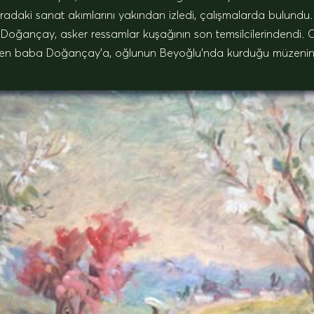
oradaki sanat akımlarını yakından izledi, çalışmalarda bulundu.
 Doğançay, asker ressamlar kuşağının son temsilcilerindendi
eren baba Doğançay’a, oğlunun Beyoğlu’nda kurduğu müzenin bir