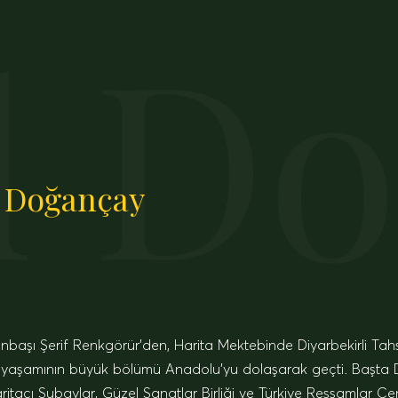
l D
l Doğançay
inbaşı Şerif Renkgörür’den, Harita Mektebinde Diyarbekirli Tahsi
e, yaşamının büyük bölümü Anadolu’yu dolaşarak geçti. Başta 
tacı Subaylar, Güzel Sanatlar Birliği ve Türkiye Ressamlar Cemiy