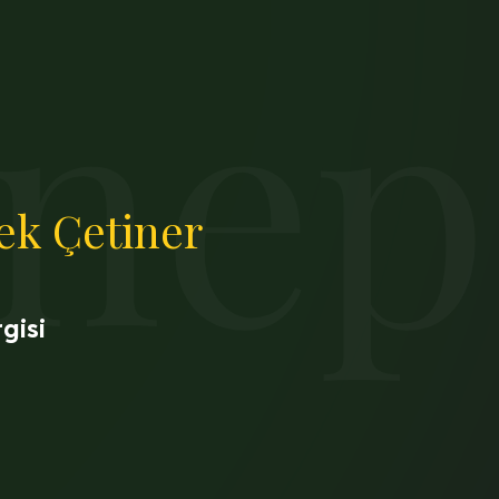
nep
ek Çetiner
gisi