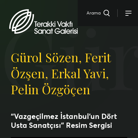
Gür
Arama
Gürol Sözen, Ferit
DearFlip: Loading PDF
81% ...
Özşen, Erkal Yavi,
Pelin Özgöçen
“Vazgeçilmez İstanbul’un Dört
Usta Sanatçısı” Resim Sergisi