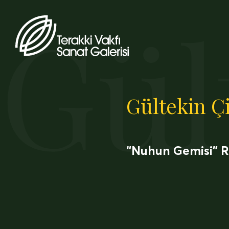
Gül
Gültekin Ç
“Nuhun Gemisi” R