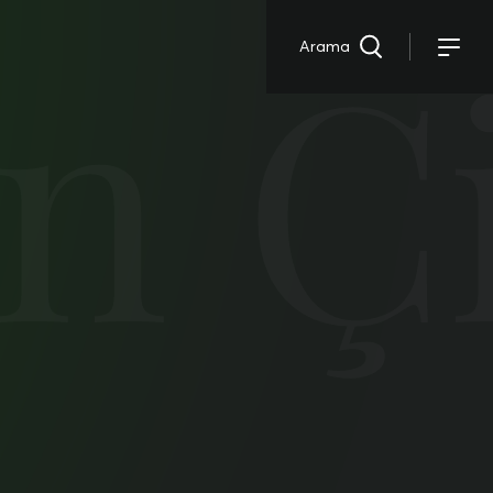
in Ç
Arama