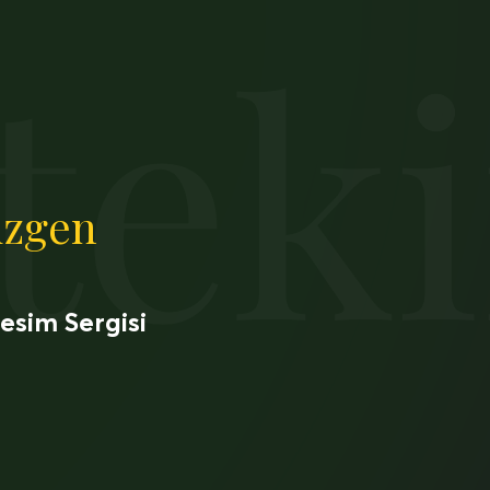
tek
izgen
esim Sergisi